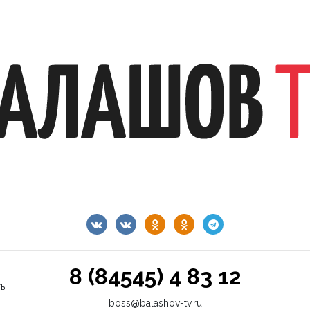
8 (84545) 4 83 12
ь,
boss@balashov-tv.ru