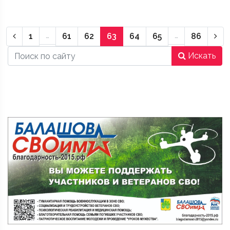
Предыдущая страница
Сл
1
…
61
62
63
64
65
…
86
Искать