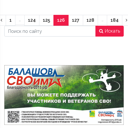
Предыдущая страница
1
…
124
125
126
127
128
…
184
Искать