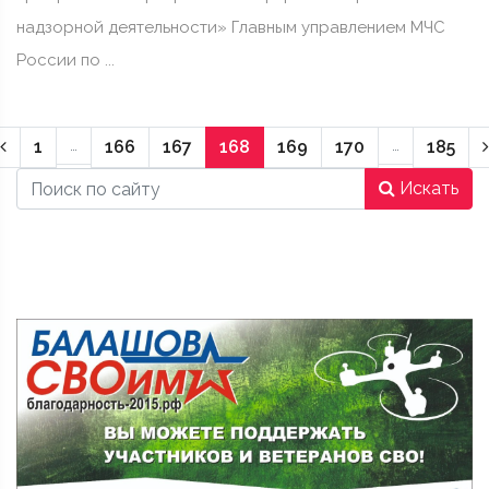
надзорной деятельности» Главным управлением МЧС
России по ...
Предыдущая страница
1
…
166
167
168
169
170
…
185
Искать