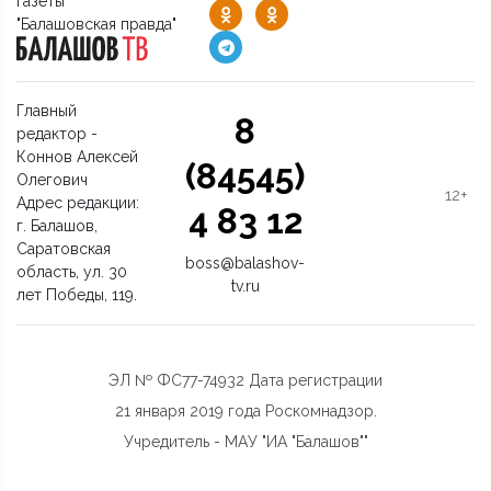
газеты
"Балашовская правда"
Главный
8
редактор -
Коннов Алексей
(84545)
Олегович
12+
Адрес редакции:
4 83 12
г. Балашов,
Саратовская
boss@balashov-
область, ул. 30
tv.ru
лет Победы, 119.
ЭЛ № ФС77-74932 Дата регистрации
21 января 2019 года Роскомнадзор.
Учредитель - МАУ "ИА "Балашов""