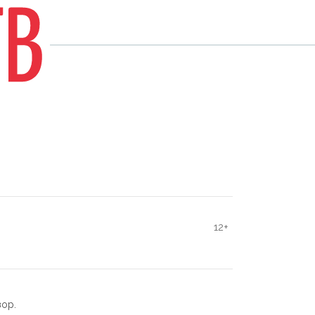
12+
зор.