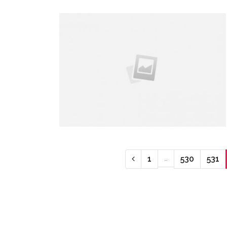
Предыдущая страниц
1
…
530
531