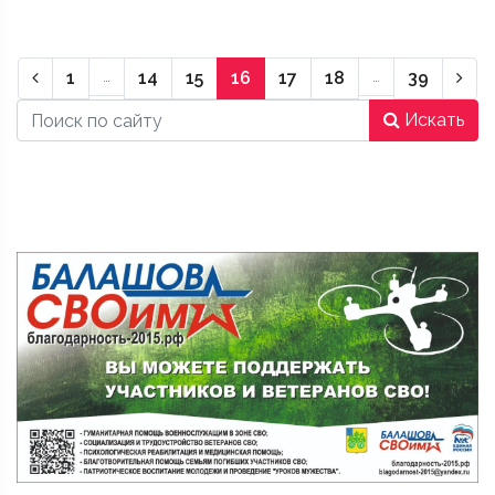
Предыдущая страница
Сле
1
…
14
15
16
17
18
…
39
Искать