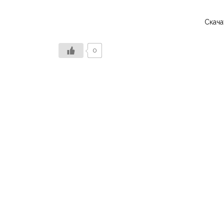
Скача
0