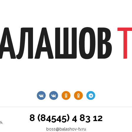
8 (84545) 4 83 12
ь,
boss@balashov-tv.ru