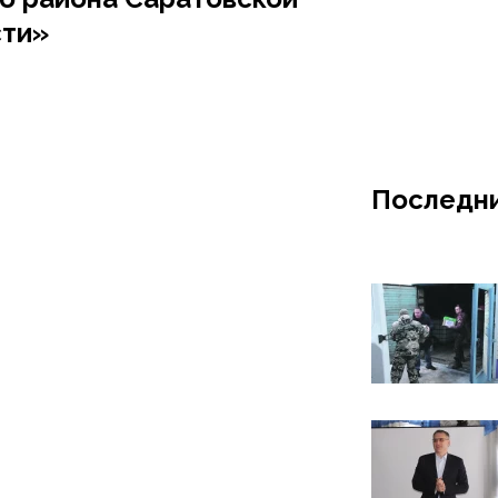
сти»
Последни