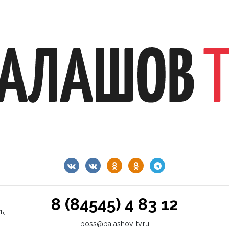
8 (84545) 4 83 12
ь,
boss@balashov-tv.ru