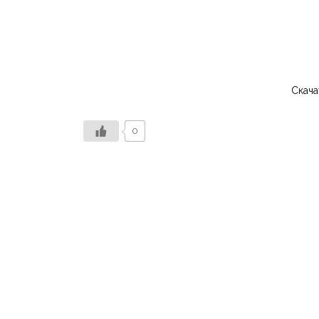
Скача
0