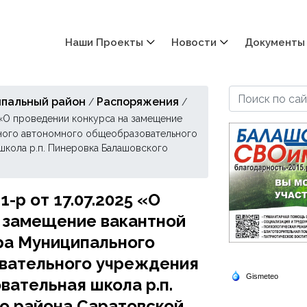
Наши Проекты
Новости
Документы
пальный район
Распоряжения
/
/
 «О проведении конкурса на замещение
ного автономного общеобразовательного
кола р.п. Пинеровка Балашовского
р от 17.07.2025 «О
а замещение вакантной
ра Муниципального
вательного учреждения
ательная школа р.п.
о района Саратовской