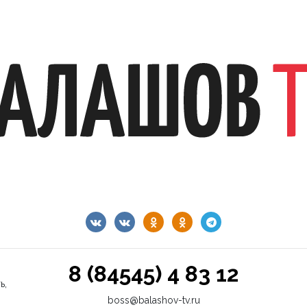
8 (84545) 4 83 12
ь,
boss@balashov-tv.ru