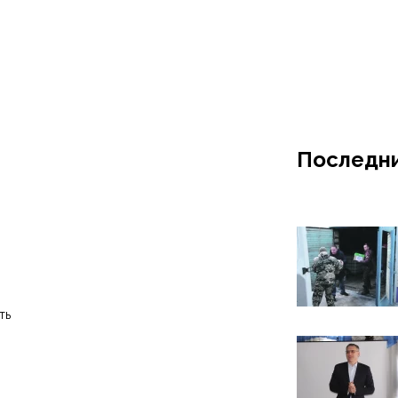
Последни
ть