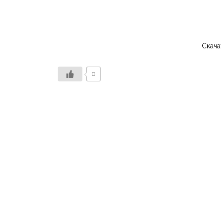
Скача
0