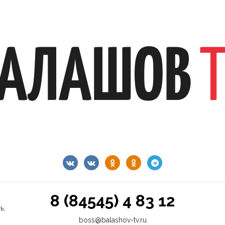
8 (84545) 4 83 12
ь,
boss@balashov-tv.ru