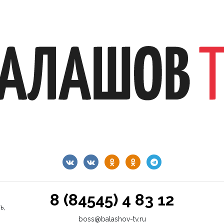
8 (84545) 4 83 12
ь,
boss@balashov-tv.ru