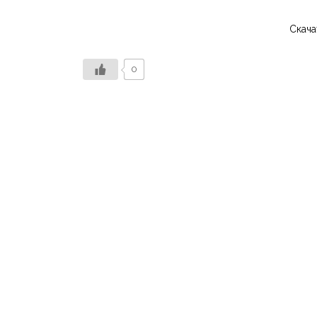
Скача
0